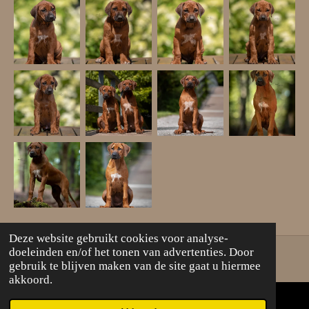
Deze website gebruikt cookies voor analyse-
doeleinden en/of het tonen van advertenties. Door
gebruik te blijven maken van de site gaat u hiermee
akkoord.
F
W
I
a
h
n